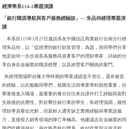
經濟學系114-2專題演講
「銀行職涯導航與客戶服務經驗談」— 朱品仰經理專題演
講
本系於115年3月27日邀請系友中國信託商業銀行台南分行經
理朱品仰，以「從經濟到銀行財富管理」為題，與同學們分享
他是如何一步步成長為服務高資產客戶的理財專家，詳細的分
享自身在金融業的職涯經歷，以及經營客戶關係的竅門。
朱經理開場即自曝大學時期的學業成績並不突出，還有被當
的經驗，以此勉勵同學們，校園生活與專業學科固然重要，但
畢業後進入職場，最重要的養分往往來自課外打工經驗與面對
失敗後的抗壓性。對於嚮往銀行業的學生，朱經理強調，雖然
理財專員看似光鮮，但新鮮人通常缺乏實務經驗與專業說服
力，直接投入銷售領域的陣亡率極高。他建議志在金融業的同
學們從櫃員做起，藉此熟悉銀行體系、收付作業與法規流程，