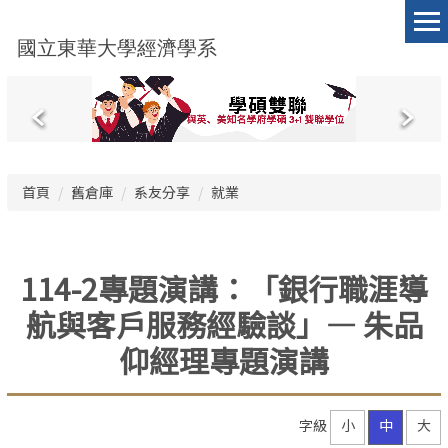
跳
到
國立東華大學經濟學系
主
要
內
容
區
首頁
舊倉庫
系友分享
就業
114-2專題演講：「銀行職涯導
航與客戶服務經驗談」— 朱品
仰經理專題演講
字級
小
中
大