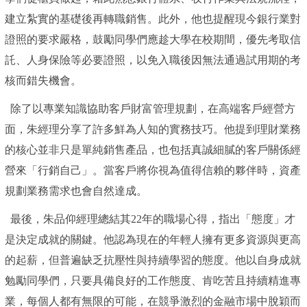
建立紮實的基礎後再轉職銷售。此外，他也提醒現今銀行業對
證照的要求嚴格，鼓勵同學們應趁大學在校期間，優先考取信
託、人身保險等必要證照，以免入職後因無法通過試用期的考
核而錯失機會。
除了以專業知識協助客戶財富管理規劃，在高端客戶經營方
面，朱經理分享了許多鮮為人知的實務技巧。他提到理財業務
的核心並非只是單純銷售產品，也包括真誠細膩的客戶關係經
營來「行銷自己」。當客戶將你視為值得信賴的夥伴時，資產
規劃業務需求也會自然達成。
最後，朱品仰經理總結其22年的職場心得，指出「態度」才
是決定成就的關鍵。他認為現在的年輕人擁有更多資源與更高
的起薪，但普遍缺乏抗壓性與持續學習的態度。他以自身成就
勉勵同學們，只要具備良好的工作態度、肯吃苦且持續精進專
業，每個人都有無限的可能，在競爭激烈的金融市場中脫穎而