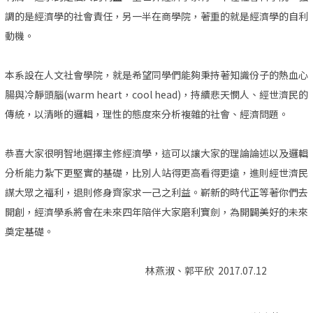
調的是經濟學的社會責任，另一半在商學院，著重的就是經濟學的自利
動機。
本系設在人文社會學院，就是希望同學們能夠秉持著知識份子的熱血心
腸與冷靜頭腦(warm heart，cool head)，持續悲天憫人、經世濟民的
傳統，以清晰的邏輯，理性的態度來分析複雜的社會、經濟問題。
恭喜大家很明智地選擇主修經濟學，這可以讓大家的理論論述以及邏輯
分析能力紮下更堅實的基礎，比別人站得更高看得更遠，進則經世濟民
謀大眾之福利，退則修身齊家求一己之利益。嶄新的時代正等著你們去
開創，經濟學系將會在未來四年陪伴大家磨利寶劍，為開闢美好的未來
奠定基礎。
林燕淑、郭平欣 2017.07.12