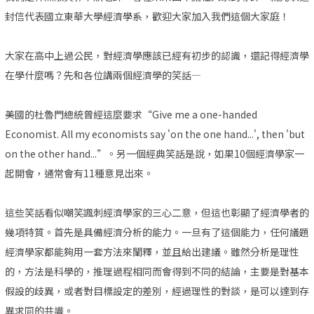
封信代表國立東華大學經濟學系，歡迎大家加入我們這個大家庭！
大家在高中上過公民，對經濟學應該已經有初步的認識，還記得經濟學
在學什麼嗎？先和各位講兩個經濟學的笑話—
美國的杜魯門總統曾經這麼要求“Give me a one-handed
Economist. All my economists say 'on the one hand...', then 'but
on the other hand...”。另一個經典笑話是說，如果10個經濟學家一
起開會，通常會有11種意見出來。
這些笑話看似嘲笑諷刺經濟學家的三心二意，但這也彰顯了經濟學者的
幾項特質。首先是具備經濟分析的能力。一旦有了這個能力，任何議題
經濟學家都能夠用一套方法來闡釋，並且給出建議。雖然分析是理性
的，方法是科學的，推理過程相同而會得到不同的結論，主要是對基本
假設的歧異，或者對目標設定的差別，經過理性的對談，是可以達到存
異求同的共識。