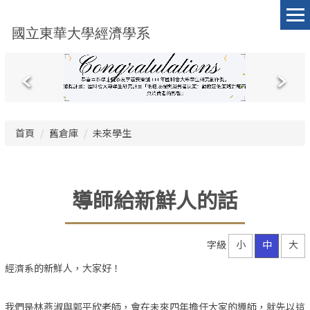
跳
到
國立東華大學經濟學系
主
要
內
容
區
首頁
舊倉庫
未來學生
導師給新鮮人的話
字級
小
中
大
經濟系的新鮮人，大家好！
我們是林燕淑與郭平欣老師，會在未來四年擔任大家的導師，就先以這