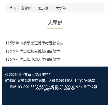
跳
首頁
舊倉庫
招生資訊
大學部
到
主
要
大學部
內
容
區
115學年本系學士班轉學考遞補公告
115學年學士班繁星推薦招生簡章
115學年學士班申請入學招生簡章
© 2026 國立東華大學經濟學系
974301 花蓮縣壽豐鄉志學村大學路2段1號人社二館D408室
電話: 03-890-5532/5533，傳真: 03-890-0192，電子信箱：
econ@gms.ndhu.edu.tw