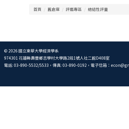
跳
首頁
舊倉庫
評鑑專區
總結性評量
到
主
要
內
容
區
© 2026 國立東華大學經濟學系
974301 花蓮縣壽豐鄉志學村大學路2段1號人社二館D408室
電話: 03-890-5532/5533，傳真: 03-890-0192，電子信箱：
econ@gm