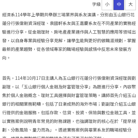
字級
小
中
大
經濟系114學年上學期共舉辦三場業界與系友演講，分別由玉山銀行花
蓮分行張偉剛資深經理、袁國軒系友與王嘉慶系友在不同產業的實務經
驗進行分享，從金融理財、房地產產業運作與人工智慧的應用等領域出
發，以自身專業與經驗分享見解，讓學生能夠更好的做職涯規劃，掌握
最新的產業趨勢，從各領域專家的職場經驗與感悟中反思未來發展方
向。
首先，114年10月17日主講人為玉山銀行花蓮分行張偉剛資深經理與劉
副理，以「玉山銀行個人金融及財富管理分享」為題進行分享，內容聚
焦於個人金融概念、理財工具選擇與財富管理策略。講師首先介紹玉山
銀行的相關業務範疇，包括了日漸成熟的海外市場；劉副理介紹玉山銀
行提供的金融服務，包括存款、信貸、投資、保險與數位金融工具，並
以實務案例說明青年常見的財務課題，也強調理財的核心在於「提早規
劃、分散風險、量力而為」。透過實務案例與畢業系友的職場經驗分