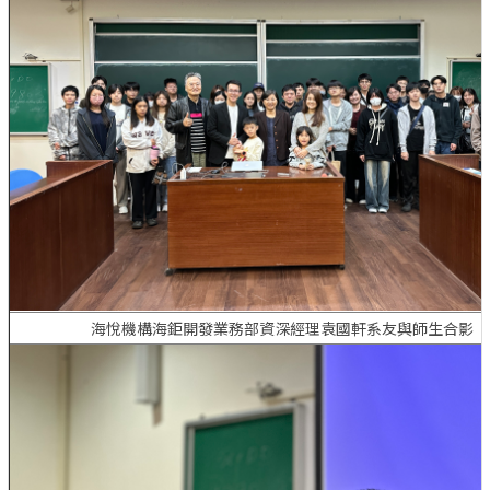
海悅機構海鉅開發業務部資深經理袁國軒系友與師生合影