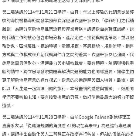
享，讓學生們對銀行業的職場生活有了更深刻的了解。
第二場演講於114年11月21日舉行，由具十年以上經驗的代銷業從業經
驗的海悅機構海鉅開發業務部資深經理袁國軒系友以「學非所用之代銷
雜談」為題分享房地產推案流程與產業實務。講師從自身職涯談起，說
明代銷工作的核心包含市場分析、產品定位、接待與銷售策略，並以服
務對象、區域屬性、標的種類、量體規模、客層樣貌、規劃流程、銷售
方式與工作模式來介紹代銷與仲介之間的差異。袁國軒系友也強調，代
銷產業需具備耐心、溝通能力與市場敏銳度，要有積極、熱情與犧牲奉
獻的精神，獨立思考發現問題與解決問題的能力也同樣重要，讓學生們
更了解房地產產業的運作模式、從業的必備證照與個人特質。最後，講
師以「人生是一趟無法回頭的旅行，本該盡情的體驗與嘗試」，鼓勵同
學們不要害怕未知，要有接受挑戰的勇氣，做好準備盡最大的努力不留
遺憾。
第三場演講於114年11月28日舉辦，由前Google Taiwan副總經理王
嘉慶系友以「從職涯規劃的角度看 AI 的現在與未來」為題進行專題演
講，講師指出自動化與人工智慧正在改變各行各業，但AI的價值在於提