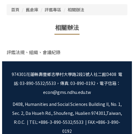
跳
首頁
舊倉庫
評鑑專區
相關辦法
到
主
要
相關辦法
內
容
區
評鑑法規、組織、會議紀錄
974301花蓮縣壽豐鄉志學村大學路2段1號人社二館D408 電
話: 03-890-5532/5533，傳真: 03-890-0192，電子信箱：
econ@gms.ndhu.edu.tw
D408, Humanities and Social Sciences Building II, No. 1,
Sec. 2, Da Hsueh Rd., Shoufeng, Hualien 974301,Taiwan,
R.O.C. | TEL:+886-3-890-5532/5533 | FAX:+886-3-890-
0192