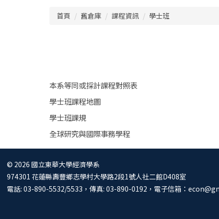
跳
首頁
舊倉庫
課程資訊
學士班
到
主
要
內
容
區
本系等同或採計課程對照表
學士班課程地圖
學士班課規
全球研究與國際事務學程
© 2026 國立東華大學經濟學系
974301 花蓮縣壽豐鄉志學村大學路2段1號人社二館D408室
電話: 03-890-5532/5533，傳真: 03-890-0192，電子信箱：
econ@gm