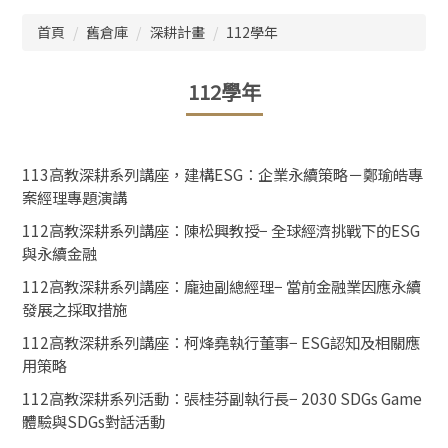
跳
首頁
舊倉庫
深耕計畫
112學年
到
主
要
112學年
內
容
區
113高教深耕系列講座，建構ESG：企業永續策略－鄭瑜皓專
案經理專題演講
112高教深耕系列講座：陳松興教授− 全球經濟挑戰下的ESG
與永續金融
112高教深耕系列講座：龐迪副總經理− 當前金融業因應永續
發展之採取措施
112高教深耕系列講座：柯烽堯執行董事− ESG認知及相關應
用策略
112高教深耕系列活動：張桂芬副執行長− 2030 SDGs Game
體驗與SDGs對話活動