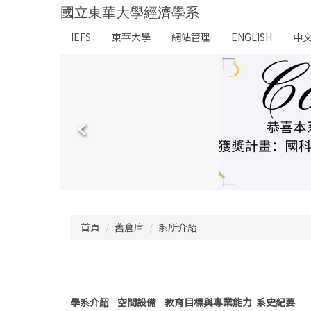
跳
國立東華大學經濟學系
到
IEFS
東華大學
網站管理
ENGLISH
中
主
要
內
容
區
首頁
舊倉庫
系所介紹
學系介紹
空間設備
教育目標與專業能力
系史紀要